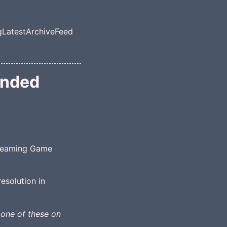
g
Latest
Archive
Feed
el navigation menu
unded
treaming Game
esolution in
 one of these on