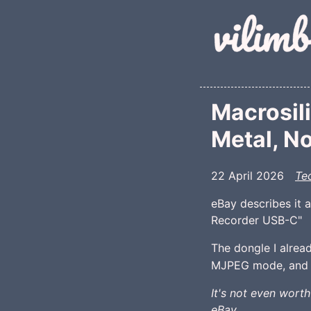
Skip to main conte
Macrosil
Metal, No
22 April 2026
Te
eBay describes it
Recorder USB-C"
The dongle I alrea
MJPEG mode, and 
It's not even worth
eBay.