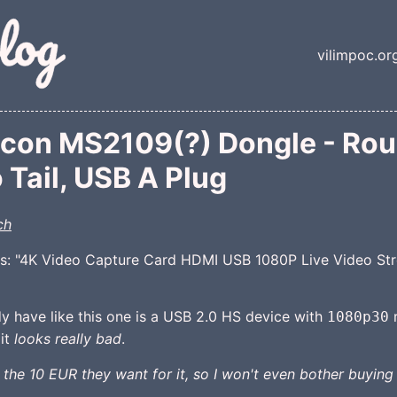
nt
vilimpoc.or
Top lev
icon MS2109(?) Dongle - Ro
 Tail, USB A Plug
ch
 as: "4K Video Capture Card HDMI USB 1080P Live Video S
dy have like this one is a USB 2.0 HS device with
r
1080p30
it
looks really bad
.
 the 10 EUR they want for it, so I won't even bother buying