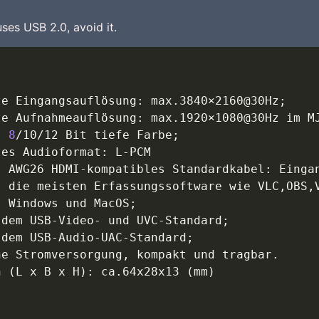
uses USB 2.0, avoid it.
te Eingangsauflösung: max.3840×2160@30Hz
;
te Aufnahmeauflösung: max.1920×1080@30Hz im M
t 
8
/10/12 Bit tiefe Farbe
;
es Audioformat: L-PCM

t AWG26 HDMI-kompatibles Standardkabel: Einga
t die meisten Erfassungssoftware wie VLC,OBS,
t Windows und MacOS
;
 dem USB-Video- und UVC-Standard
;
 dem USB-Audio-UAC-Standard
;
e Stromversorgung, kompakt und tragbar.

n 
(
L x B x H
)
: ca.64x28x13 
(
mm
)